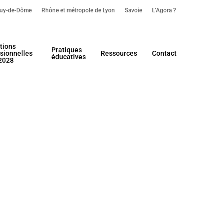
uy-de-Dôme
Rhône et métropole de Lyon
Savoie
L’Agora ?
tions
Pratiques
sionnelles
Ressources
Contact
éducatives
2028