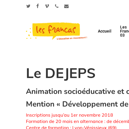
Skip
Panneau de gestion des cookies
to
twitter
facebook
vimeo
phone
email
main
content
Les
Accueil
Fran
03
Le DEJEPS
Animation socioéducative et c
Mention « Développement de pr
Inscriptions jusqu’au 1er novembre 2018
Formation de 20 mois en alternance : de déce
Centre de formation : Lyon-Vénissieux (69)