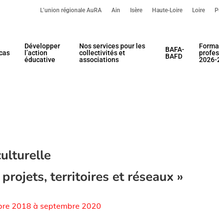
L’union régionale AuRA
Ain
Isère
Haute-Loire
Loire
P
Développer
Nos services pour les
Forma
BAFA-
cas
l’action
collectivités et
profes
BAFD
éducative
associations
2026-
ulturelle
ojets, territoires et réseaux »
mbre 2018 à septembre 2020