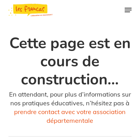
Skip
Panneau de gestion des cookies
Menu
to
main
content
Cette page est en
cours de
construction…
En attendant, pour plus d’informations sur
nos pratiques éducatives, n’hésitez pas à
prendre contact avec votre association
départementale