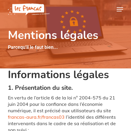
Skip
Panneau de gestion des cookies
Menu
to
main
content
Mentions légales
Parcequ'il le faut bien...
Informations légales
1. Présentation du site.
En vertu de l’article 6 de la loi n° 2004-575 du 21
juin 2004 pour la confiance dans l’économie
numérique, il est précisé aux utilisateurs du site
francas-aura.fr/francas03
l’identité des différents
intervenants dans le cadre de sa réalisation et de
son suivi :