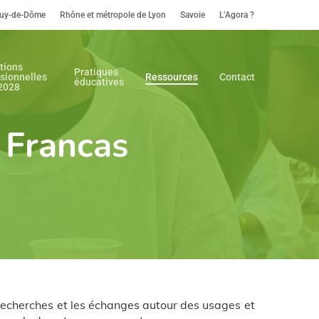
uy-de-Dôme
Rhône et métropole de Lyon
Savoie
L’Agora ?
tions
Pratiques
sionnelles
Ressources
Contact
éducatives
2028
 Francas
recherches et les échanges autour des usages et