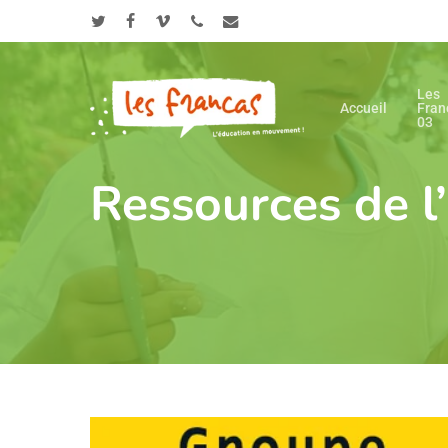
Skip
Panneau de gestion des cookies
to
twitter
facebook
vimeo
phone
email
main
content
Les
Accueil
Fran
03
Ressources de l