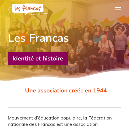
Skip
Panneau de gestion des cookies
Menu
to
main
content
Les Francas
Identité et histoire
Une association créée en 1944
Mouvement d’éducation populaire, la Fédération
nationale des Francas est une association