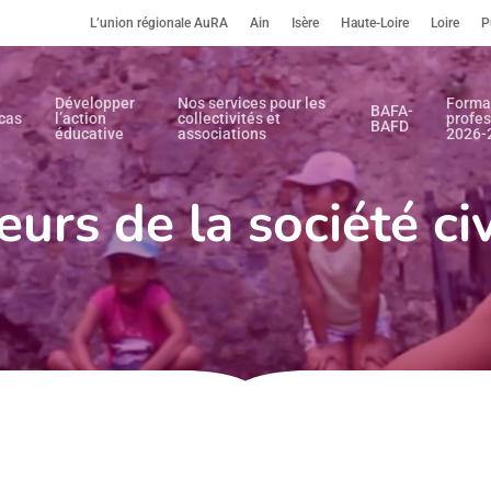
L’union régionale AuRA
Ain
Isère
Haute-Loire
Loire
P
Développer
Nos services pour les
Forma
BAFA-
cas
l’action
collectivités et
profes
BAFD
éducative
associations
2026-
eurs de la société civ