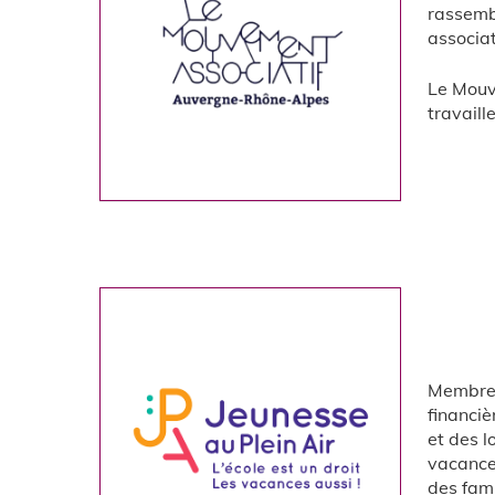
rassembl
associat
Le Mouv
travaill
Membres 
financiè
et des l
vacances
des fami