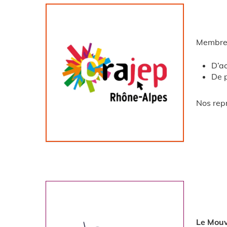
Membre d
D’ac
De p
Nos rep
Le Mouv