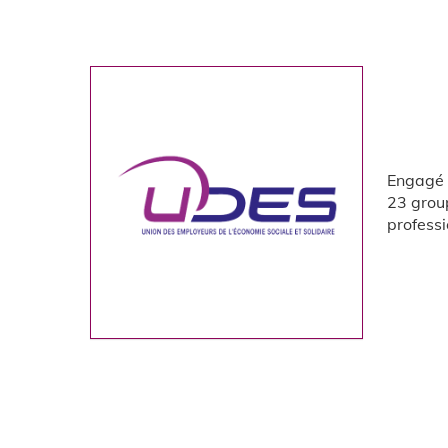
Engagé 
23 grou
professi