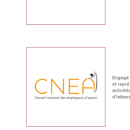
Engagé 
et repré
activité
d’héberg