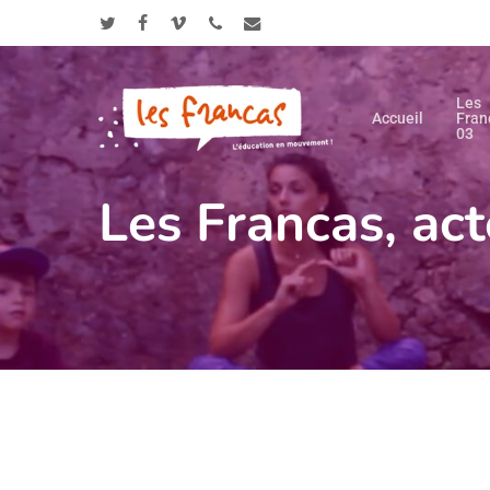
Skip
Panneau de gestion des cookies
to
twitter
facebook
vimeo
phone
email
main
content
Les
Accueil
Fran
03
Les Francas, act