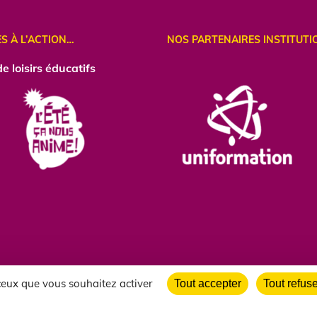
ES À L’ACTION…
NOS PARTENAIRES INSTITUTI
e loisirs éducatifs
 ceux que vous souhaitez activer
Tout accepter
Tout refus
gales
|
politique de confidentialité