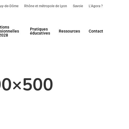
uy-de-Dôme
Rhône et métropole de Lyon
Savoie
L’Agora ?
tions
Pratiques
sionnelles
Ressources
Contact
éducatives
2028
500×500