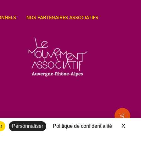
ONNELS
NOS PARTENAIRES ASSOCIATIFS
Share
X
Masqu
er
Personnaliser
Politique de confidentialité
twitter
facebook
vimeo