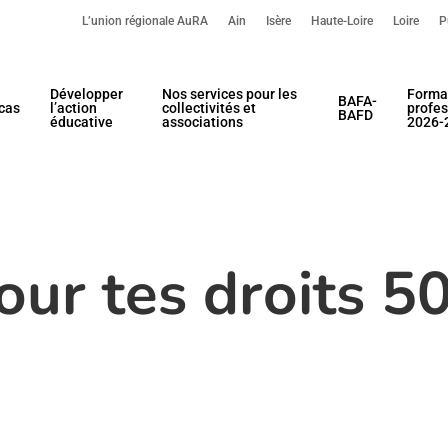
L’union régionale AuRA
Ain
Isère
Haute-Loire
Loire
P
Développer
Nos services pour les
Forma
BAFA-
cas
l’action
collectivités et
profes
BAFD
éducative
associations
2026-
our tes droits 