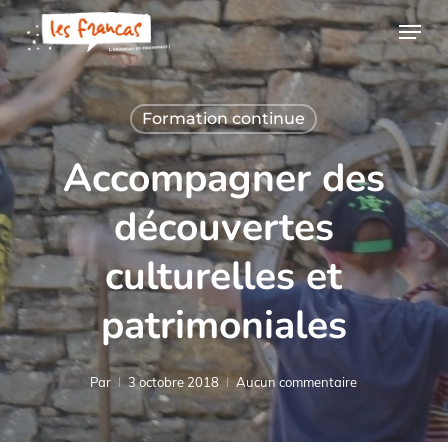
Skip
Panneau de gestion des cookies
Menu
to
main
content
Formation continue
Accompagner des
découvertes
culturelles et
patrimoniales
Par
3 octobre 2018
Aucun commentaire