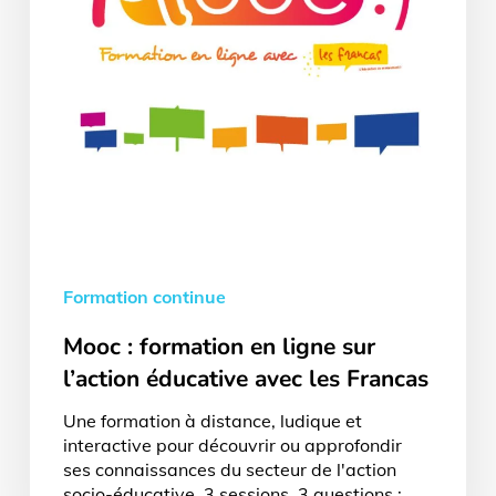
éducative
avec
les
Francas
Formation continue
Mooc : formation en ligne sur
l’action éducative avec les Francas
Une formation à distance, ludique et
interactive pour découvrir ou approfondir
ses connaissances du secteur de l'action
socio-éducative. 3 sessions, 3 questions :