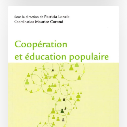
La
coopération,
composante
de
l’éducation
populaire