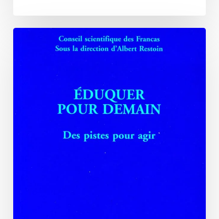
Éduquer
pour
demain,
des
pistes
pour
agir