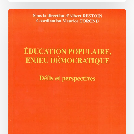
L’éducation
populaire
pour
faire
société
au
XXI°
siècle