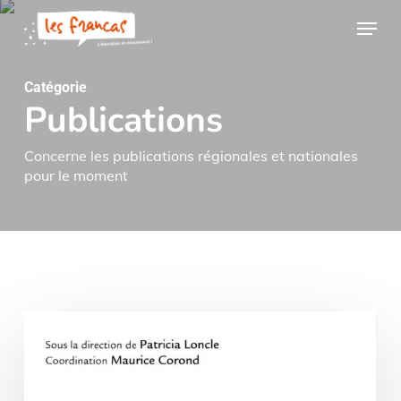
Skip
Panneau de gestion des cookies
Menu
to
main
content
Catégorie
Publications
Concerne les publications régionales et nationales
pour le moment
La
coopération,
composante
de
l’éducation