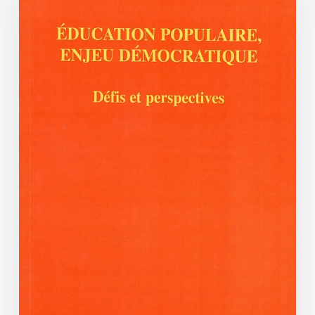
société
au
XXI°
siècle