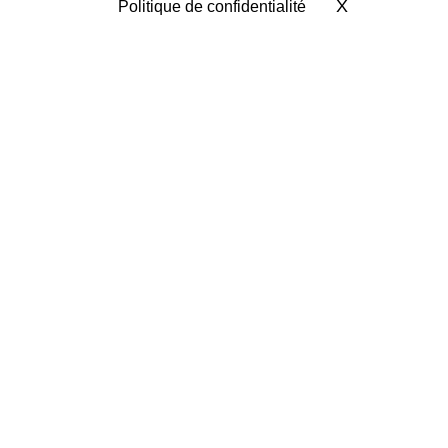
X
Masquer le 
Politique de confidentialité
NOS PARTENAIRES ASSOCIATIFS
twitter
facebook
vimeo
CC-BY-NC 2018-2026 | Francas de
l'Allier |
mentions legales
|
politique
de confidentialité