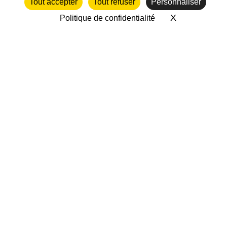
NOS PARTENAIRES ASSOCIATIFS
Tout accepter
Tout refuser
Personnaliser
X
Masquer le 
Politique de confidentialité
twitter
facebook
vimeo
CC-BY-NC 2018-2026 | Francas de
l'Allier |
mentions legales
|
politique
de confidentialité