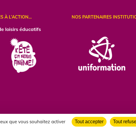
ES À L’ACTION…
NOS PARTENAIRES INSTITUTI
e loisirs éducatifs
 ceux que vous souhaitez activer
Tout accepter
Tout refus
gales
|
politique de confidentialité