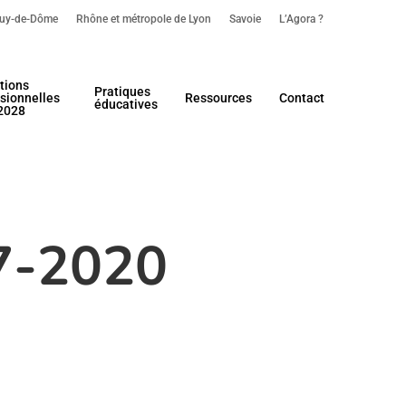
uy-de-Dôme
Rhône et métropole de Lyon
Savoie
L’Agora ?
tions
Pratiques
sionnelles
Ressources
Contact
éducatives
2028
17-2020