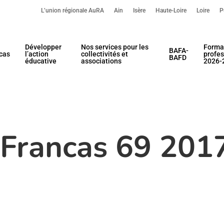
L’union régionale AuRA
Ain
Isère
Haute-Loire
Loire
P
Développer
Nos services pour les
Forma
BAFA-
cas
l’action
collectivités et
profes
BAFD
éducative
associations
2026-
 Francas 69 20