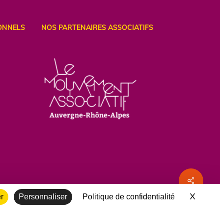
ONNELS
NOS PARTENAIRES ASSOCIATIFS
Share
X
Masqu
er
Personnaliser
Politique de confidentialité
twitter
facebook
vimeo